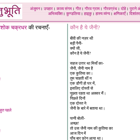
अंजुमन
।
उपहार
।
काव्य संगम
।
गीत
।
गौरव ग्राम
।
गौरवग्रंथ
।
दोहे
।
पुराने 
अभिव्यक्ति
।
कुण्डलिया
।
हाइकु
।
हास्य व्यंग्य
।
क्षणिकाएँ
।
दिशांतर
शोक चक्रधर
की रचनाएँ-
कौन है ये जैनी?
बीवी की नज़र थी
बड़ी पैनी-
क्यों जी,
कौन है ये जैनी?
सहज उत्तर था मियाँ का-
जैनी, जैनी नाम है
एक कुतिया का।
तुम चाहती थीं न
त
एक डौगी हो घर में,
इसलिए दोस्तों से
पूछता रहता था अक्सर मैं।
पिछले दिनों
एक दोस्त ने
जैनी के बारे में बताया था।
बहुत पहले
पत्नी बोली-
अच्छा!
तो उस जैनी नाम की कुतिया का
य
आज दिन में
पाँच बार फ़ोन आया था।