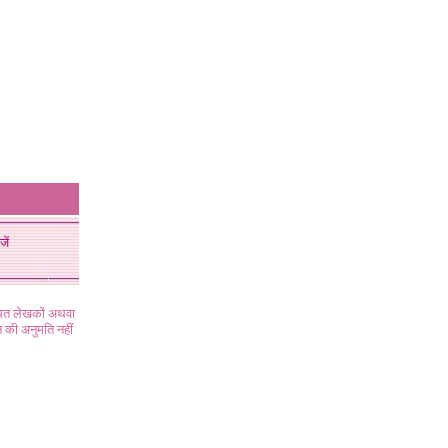
जें
ंधित लेखकों अथवा
 की अनुमति नहीं