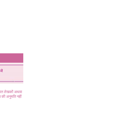
जें
ंधित लेखकों अथवा
 की अनुमति नहीं