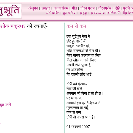
अंजुमन
।
उपहार
।
काव्य संगम
।
गीत
।
गौरव ग्राम
।
गौरवग्रंथ
।
दोहे
।
पुराने 
अभिव्यक्ति
।
कुण्डलिया
।
हाइकु
।
हास्य व्यंग्य
।
क्षणिकाएँ
।
दिशांतर
शोक चक्रधर
की रचनाएँ-
कम से कम
एक घुटे हुए नेता ने
छँटे हुए शब्दों में
भावुक तकरीर दी,
भीड़ भावनाओं से चीर दी।
फिर मानव कल्याण के लिए
दिल खोल दान के लिए
अपनी टोपी घुमवाई,
पर अफ़सोस
कि खाली लौट आई।
त
टोपी को देखकर
नेता जी बोले-
अपमान जो होना है सो हो ले।
पर धन्यवाद,
आपकी इस प्रतिक्रिया से
बहुत पहले
प्रसन्नता छा गई,
कम से कम
टोपी तो वापस आ गई।
य
01 फरवरी 2007