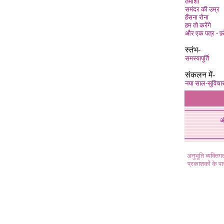
तमाशा
समंदर की उम्र
हँसना रोना
हम तो करेंगे
और एक पत्र - फ
स्तंभ-
समस्यापूर्ति
संकलन में-
नया साल-सुविचा
अ
अनुभूति व्यक्ति
प्रकाशकों के प