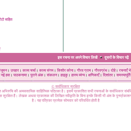
़ोटो सहित
र
इस रचना पर अपने विचार लिखें
दूसरों के विचार
पढ़ें
ंजुमन
।
उपहार
।
काव्य चर्चा
।
काव्य संगम
।
किशोर कोना
।
गौरव ग्राम
।
गौरवग्रंथ
।
दोहे
।
रचनाएँ भे
नई हवा
।
पाठकनामा
।
पुराने अंक
।
संकलन
।
हाइकु
।
हास्य व्यंग्य
।
क्षणिकाएँ
।
दिशांतर
।
समस्यापूर्ति
© सर्वाधिकार सुरक्षित
गत अभिरुचि की अव्यवसायिक साहित्यिक पत्रिका है। इसमें प्रकाशित सभी रचनाओं के सर्वाधिकार संब
ास सुरक्षित हैं। लेखक अथवा प्रकाशक की लिखित स्वीकृति के बिना इनके किसी भी अंश के पुनर्प्रकाशन
है। यह पत्रिका प्रत्येक सोमवार को परिवर्धित होती है