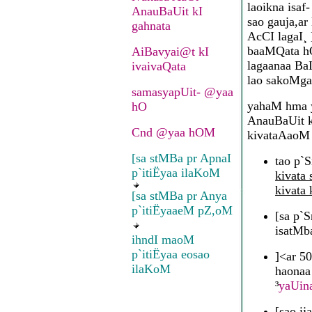
laoikna isa
AnauBaUit kI
sao gauja,a
gahnata
AcCI lagaI
baaMQata hO
AiBavyai@t kI
lagaanaa BaI
ivaivaQata
lao sakoMga
samasyapUit- @yaa
yahaM hma y
hO
AnauBaUit 
Cnd @yaa hOM
kivataAaoM
[sa stMBa pr ApnaI
tao p`
p`itiËyaa ilaKoM
kivata
kivata
[sa stMBa pr Anya
p`itiËyaaeM pZ,oM
[sa p`
isatMb
ihndI maoM
p`itiËyaa eosao
]<ar 5
ilaKoM
haonaa
³
yaUin
[sao ij