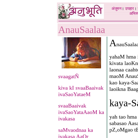
अंजुमन
।
उपहार
।
अभिव्य
AnauSaalaa
A
nauSaala
yahaM hma i
kivata laoK
laonaa caah
maoM AnauSa
svaagatÑ
kao kaya-Sa
kiva kI svaaBaaivak
laoikna Baag
ivaSaoYataeM
kaya-S
svaaBaaivak
ivaSaoYataAaoM ka
yah tao hma
ivakasa
sabasao Aas
pZ,oMgao t
saMvaodnaa ka
ivakasa AaOr