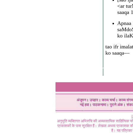
<ar tur
saaqa 
Apnaa 
saMdoS
ko ila
tao ifr ima
ko saaqa—
अंजुमन
।
उपहार
।
काव्य चर्चा
।
काव्य संग
नई हवा
।
पाठकनामा
।
पुराने अंक
।
संक
©
अनुभूति व्यक्तिगत अभिरुचि की अव्यवसायिक साहित्यिक प
प्रकाशकों के पास सुरक्षित हैं। लेखक अथवा प्रकाशक की 
है। यह पत्रिका प