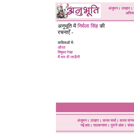
अंजुमन
।
उपहार
।
अभिव्य
अनुभूति में
निर्मला सिंह
की
रचनाएँ -
कविताओं में-
औरत
विषुवत रेखा
मैं मार दी जाऊँगी
अंजुमन
।
उपहार
।
काव्य चर्चा
।
काव्य संग
नई हवा
।
पाठकनामा
।
पुराने अंक
।
संक