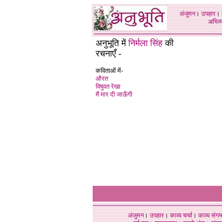
अंजुमन
।
उपहार
।
अभिव्य
अनुभूति में
निर्मला सिंह
की
रचनाएँ -
कविताओं में-
औरत
विषुवत रेखा
मैं मार दी जाऊँगी
अंजुमन
।
उपहार
।
काव्य चर्चा
।
काव्य संग