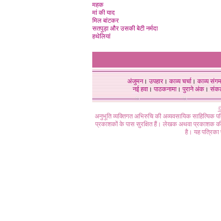
महक
मां की याद
मिल बांटकर
सतपुड़ा और उसकी बेटी नर्मदा
हथेलियां
अंजुमन
।
उपहार
।
काव्य चर्चा
।
काव्य संग
नई हवा
।
पाठकनामा
।
पुराने अंक
।
संक
©
अनुभूति व्यक्तिगत अभिरुचि की अव्यवसायिक साहित्यिक प
प्रकाशकों के पास सुरक्षित हैं। लेखक अथवा प्रकाशक की 
है। यह पत्रिका प