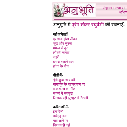
अंजुमन
।
उपहार
।
अभिव्य
अनुभूति में
प्रेम शंकर रघुवंशी
की रचनाएँ-
नई कविताएँ
प्रार्थना होता जीवन
भूख और सूरज
ममत्व से दूर
लौटती जनता
स्त्री
हमारा चाहने वाला
हां ना के बीच
गीतों में-
गूंजे कूक प्यार की
नागार्जुन के महाप्रयाण पर
पाकशाला का गीत
सपनों में सतपुड़ा
सिसक रही झुरमुट में तितली
कविताओं में-
इन दिनों
गर्भगृह तक
गांव आने पर
निश्चय ही वहां