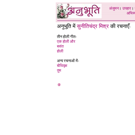
अंजुमन
।
उपहार
।
अभिव्य
अनुभूति में
सुनीतिचंद्र मिश्र
की रचनाएँ
-
तीन होली गीत-
एक होली और
बसंत
होली
अन्य रचनाओं में-
बोधिवृक्ष
तुम