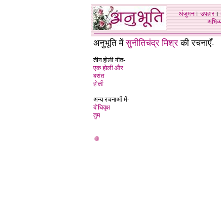
अंजुमन
।
उपहार
।
अभिव्य
अनुभूति में
सुनीतिचंद्र मिश्र
की रचनाएँ
-
तीन होली गीत-
एक होली और
बसंत
होली
अन्य रचनाओं में-
बोधिवृक्ष
तुम