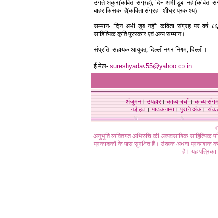
उगते अंकुर(कविता संग्रह), दिन अभी डूबा नहीं(कविता सं
बाहर किसका है(कविता संग्रह - शीघ्र प्रकाश्य)
सम्मान- 'दिन अभी डूब नहीं' कविता संग्रह पर वर्ष 
साहित्यिक कृति पुरस्कार एवं अन्य सम्मान।
संप्रति- सहायक आयुक्त, दिल्ली नगर निगम, दिल्ली।
ई मेल-
sureshyadav55@yahoo.co.in
अंजुमन
।
उपहार
।
काव्य चर्चा
।
काव्य संग
नई हवा
।
पाठकनामा
।
पुराने अंक
।
संक
©
अनुभूति व्यक्तिगत अभिरुचि की अव्यवसायिक साहित्यिक प
प्रकाशकों के पास सुरक्षित हैं। लेखक अथवा प्रकाशक की 
है। यह पत्रिका प