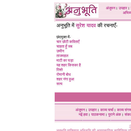
अंजुमन
।
उपहार
।
अभिव्य
अनुभूति में
सुरेश यादव
की
रचनाएँ-
छंदमुक्त में-
चार छोटी कविताएँ
चाहता हूँ जब
ज़मीन
ताजमहल
माटी का घड़ा
यह शहर किसका है
रिश्ते
रोमानी बोध
शहर नंगा हुआ
सत्य
अंजुमन
।
उपहार
।
काव्य चर्चा
।
काव्य संग
नई हवा
।
पाठकनामा
।
पुराने अंक
।
संक
©
अनुभूति व्यक्तिगत अभिरुचि की अव्यवसायिक साहित्यिक प