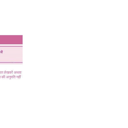
जें
ंधित लेखकों अथवा
 की अनुमति नहीं