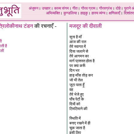
अंजुमन
।
उपहार
।
काव्य संगम
।
गीत
।
गौरव ग्राम
।
गौरवग्रंथ
।
दोहे
।
पुराने 
अभिव्यक्ति
।
कुण्डलिया
।
हाइकु
।
हास्य व्यंग्य
।
क्षणिकाएँ
।
दिशांतर
त्रिलोकीनाथ टंडन
की रचनाएँ -
मजदूर की दीवाली
सुना है माँ
ली
आज की रात
आती है
तेरे स्वागत में
ाली
दिया जलाने से
तेरे आगमन का
मार्ग प्रशस्त होता है
पर क्या करूँ
दिन भर
हाड़ माँस तोड़ कर
जो भी तेल
जुटा पाता हूँ
वह
तेरे भेजे हुए
पाँच पेटों के
दियों को
टिमटिमाने की
स्थिति में
बनाए रखने में ही
चुक जाता है
इसी लिए