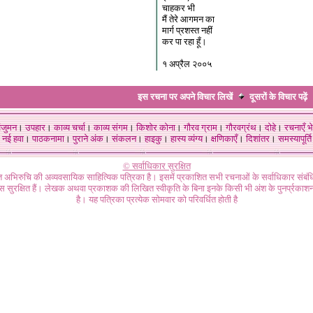
चाहकर भी
मैं तेरे आगमन का
मार्ग प्रशस्त नहीं
कर पा रहा हूँ।
१ अप्रैल २००५
इस रचना पर अपने विचार लिखें
दूसरों के विचार
पढ़ें
ंजुमन
।
उपहार
।
काव्य चर्चा
।
काव्य संगम
।
किशोर कोना
।
गौरव ग्राम
।
गौरवग्रंथ
।
दोहे
।
रचनाएँ भे
नई हवा
।
पाठकनामा
।
पुराने अंक
।
संकलन
।
हाइकु
।
हास्य व्यंग्य
।
क्षणिकाएँ
।
दिशांतर
।
समस्यापूर्ति
© सर्वाधिकार सुरक्षित
गत अभिरुचि की अव्यवसायिक साहित्यिक पत्रिका है। इसमें प्रकाशित सभी रचनाओं के सर्वाधिकार संब
ास सुरक्षित हैं। लेखक अथवा प्रकाशक की लिखित स्वीकृति के बिना इनके किसी भी अंश के पुनर्प्रकाशन
है। यह पत्रिका प्रत्येक सोमवार को परिवर्धित होती है