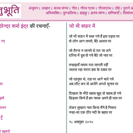
अंजुमन
।
उपहार
।
काव्य संगम
।
गीत
।
गौरव ग्राम
।
गौरवग्रंथ
।
दोहे
।
पुराने 
अभिव्यक्ति
।
कुण्डलिया
।
हाइकु
।
हास्य व्यंग्य
।
क्षणिकाएँ
।
दिशांतर
ेवेन्द्र शर्मा इंद्र
की रचनाएँ-
जो भी सफ़र में
जो भी सफ़र में रूक गये हैं इस पड़ाव पर
ो गए
वो लोग आग तापते, बैठे अलाव पर
जो तैरना न जानते थे पार जा लगे
दरिया में डूब वो गये बैठे जो नाव पर
तन्हाइयाँ तमाम रात जागती रहीं
जलता रहा चराग़ हवा के दबाव पर
जो रहनुमा थे, राह पर आगे चले गये
सा
अब लौट कर वो आयेंगे अगले चुनाव पर
दिखला के मीठे ख्वाब ख़ुद वो ख्वाब हो गये
में
छिड़का किये हैं हम नमक अपने ही घाव पर
मापन
लेकर तुम्हारा नाम किया मैंने है निसार
नन्हा-सा एक दीप नदी के बहाव पर
हूँ
१८ अक्तूबर २०१०
 खुसरो