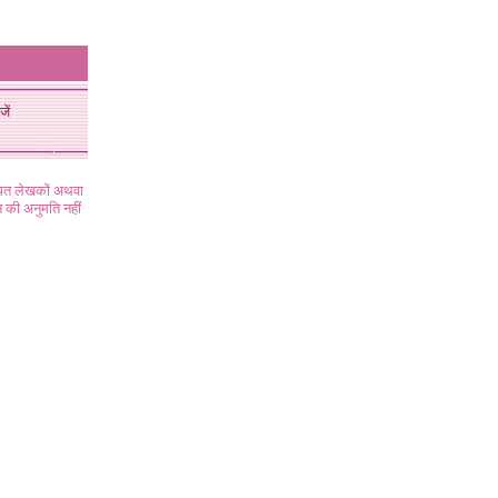
जें
ंधित लेखकों अथवा
 की अनुमति नहीं