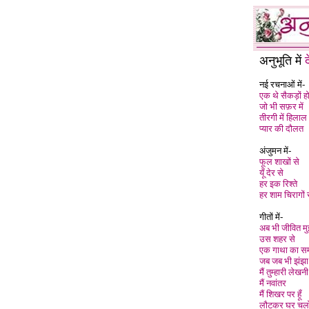
अनुभूति में
द
नई रचनाओं में-
एक थे सैकड़ों ह
जो भी सफ़र में
तीरगी में हिलाल
प्यार की दौलत
अंजुमन में-
फूल शाखों से
यूँ देर से
हर इक रिश्ते
हर शाम चिरागों 
गीतों में-
अब भी जीवित मुझ
उस शहर से
एक गाथा का स
जब जब भी झंझा
मैं तुम्हारी लेखनी 
मैं नवांतर
मैं शिखर पर हूँ
लौटकर घर चलो