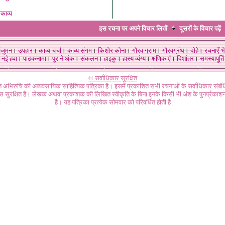
काव्य
इस रचना पर अपने विचार लिखें
दूसरों के विचार
पढ़ें
ंजुमन
।
उपहार
।
काव्य चर्चा
।
काव्य संगम
।
किशोर कोना
।
गौरव ग्राम
।
गौरवग्रंथ
।
दोहे
।
रचनाएँ भे
नई हवा
।
पाठकनामा
।
पुराने अंक
।
संकलन
।
हाइकु
।
हास्य व्यंग्य
।
क्षणिकाएँ
।
दिशांतर
।
समस्यापूर्ति
© सर्वाधिकार सुरक्षित
गत अभिरुचि की अव्यवसायिक साहित्यिक पत्रिका है। इसमें प्रकाशित सभी रचनाओं के सर्वाधिकार संब
ास सुरक्षित हैं। लेखक अथवा प्रकाशक की लिखित स्वीकृति के बिना इनके किसी भी अंश के पुनर्प्रकाशन
है। यह पत्रिका प्रत्येक सोमवार को परिवर्धित होती है