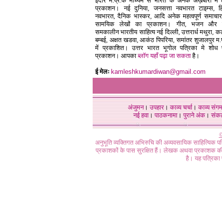
इंदौर म.प्र.के माध्यम से भारत के अनेक अख़बारों में 
प्रकाशन। नई दुनिया, जनसत्ता नवभारत टाइम्स, हिन्
नवभारत, दैनिक भास्कर, आदि अनेक महत्वपूर्ण समाचार पत
सामयिक लेखों का प्रकाशन। गीत, भजन और कव
समकालीन भारतीय साहित्य नई दिल्ली, उत्तरार्ध मथुरा,
बम्बई, अक्षत खडवा, आकंठ पिपरिया, समांतर शुजालपुर म.
में प्रकाशित। उत्तर भारत भूगोल पत्रिका मे शोध
प्रकाशन। आपका
ब्लॉग यहाँ पढ़ा जा सकता
है।
ई मेलः
kamleshkumardiwan@gmail.com
अंजुमन
।
उपहार
।
काव्य चर्चा
।
काव्य संग
नई हवा
।
पाठकनामा
।
पुराने अंक
।
संक
©
अनुभूति व्यक्तिगत अभिरुचि की अव्यवसायिक साहित्यिक प
प्रकाशकों के पास सुरक्षित हैं। लेखक अथवा प्रकाशक की 
है। यह पत्रिका प