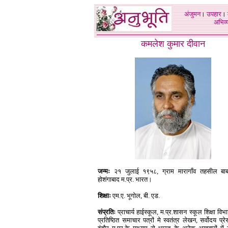
अंजुमन
।
उपहार
।
अभिव्य
कमलेश कुमार दीवान
जन्मः
२१ जुलाई १९५८, ग्राम मारागाँव तहसील बा
होशंगाबाद म.प्र. भारत।
शिक्षाः
एम.ए. भूगोल, बी. एड.
संप्रतिः
प्राचार्य हाईस्कूल, म.प्र.शासन स्कूल शिक्षा विभ
प्रतिष्ठित समाचार पत्रों मे स्वतंत्र लेखन, सर्वोदय प्रे