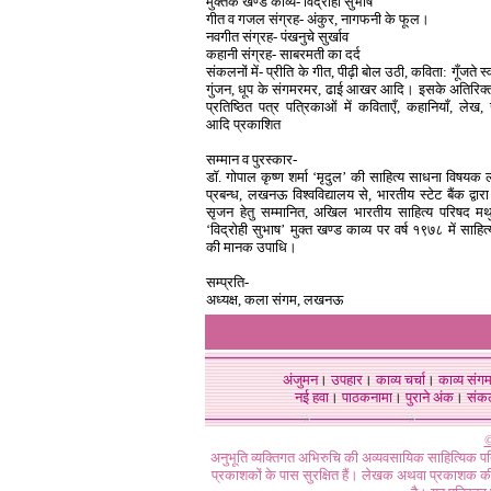
मुक्तक खण्ड काव्य- विद्रोही सुभाष
गीत व गजल संग्रह- अंकुर, नागफनी के फूल।
नवगीत संग्रह- पंखनुचे सुर्खाव
कहानी संग्रह- साबरमती का दर्द
संकलनों में- प्रीति के गीत, पीढ़ी बोल उठी, कविता: गूँजते स्
गुंजन, धूप के संगमरमर, ढाई आखर आदि। इसके अतिरिक्त
प्रतिष्ठित पत्र पत्रिकाओं में कविताएँ, कहानियाँ, लेख, स
आदि प्रकाशित
सम्मान व पुरस्कार-
डॉ. गोपाल कृष्ण शर्मा ‘मृदुल’ की साहित्य साधना विषयक
प्रबन्ध, लखनऊ विश्वविद्यालय से, भारतीय स्टेट बैंक द्वारा
सृजन हेतु सम्मानित, अखिल भारतीय साहित्य परिषद मथुरा
‘विद्रोही सुभाष’ मुक्त खण्ड काव्य पर वर्ष १९७८ में साहित
की मानक उपाधि।
सम्प्रति-
अध्यक्ष, कला संगम, लखनऊ
अंजुमन
।
उपहार
।
काव्य चर्चा
।
काव्य संग
नई हवा
।
पाठकनामा
।
पुराने अंक
।
संक
©
अनुभूति व्यक्तिगत अभिरुचि की अव्यवसायिक साहित्यिक प
प्रकाशकों के पास सुरक्षित हैं। लेखक अथवा प्रकाशक की 