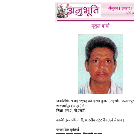
अंजुमन
।
उपहार
।
अभिव्य
मृदुल शर्मा
जन्मतिथि- १ मई १९५२ को ग्राम मुनारा, तहसील जलालपु
शाहजहाँपुर (उ.प्र.) में।
शिक्षा- एम.ए., पी.एचडी.
कार्यक्षेत्र- अधिकारी, भारतीय स्टेट बैंक, एवं लेखन।
प्रकाशित कृतियाँ-