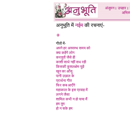
अंजुमन
।
उपहार
।
अभिव्य
अनुभूति में
नईम
की रचनाएं-
गीतों में-
अपने हर अस्वस्थ समय को
क्या कहेंगे लोग
करतूतों जैसे ही
काशी साधे नहीं सध रही
किसकी कुशलक्षेम पूछें
खून का आँसू
पानी उछाल के
प्रार्थना गीत
फिर कब आएँगे
महाकाल के इस प्रवाह में
लगने जैसा
शामिल कभी न हो पाया मैं
हम तुम
हो न सके हम