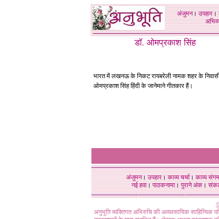
अंजुमन
।
उपहार
।
अभिव्य
डॉ. ओमप्रकाश सिंह
भारत में लखनऊ के निकट रायबरेली नामक शहर के निवासी
ओमप्रकाश सिंह हिंदी के जानेमाने गीतकार हैं।
अंजुमन
।
उपहार
।
काव्य चर्चा
।
काव्य संग
नई हवा
।
पाठकनामा
।
पुराने अंक
।
संक
©
अनुभूति व्यक्तिगत अभिरुचि की अव्यवसायिक साहित्यिक प