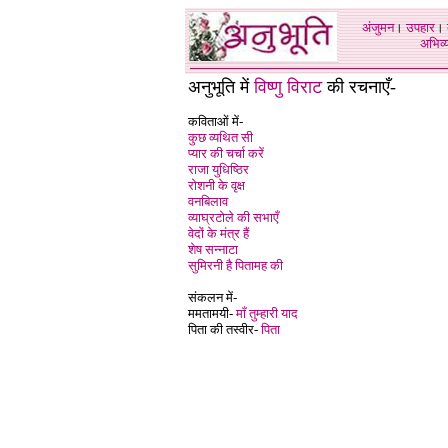
अंजुमन
।
उपहार
।
अभिव्य
अनुभूति में
विष्णु विराट
की रचनाएँ-
कविताओं में-
कुछ व्यथित सी
प्यार की चर्चा करें
राजा युधिष्ठिर
रोशनी के वृक्ष
वनबिलाव
व्याघ्रटोले की सभाएँ
वेदों के मंत्र हैं
शेष सन्नाटा
सुमिरनी है पितामह की
संकलन में-
ममतामयी-
माँ तुम्हारी याद
पिता की तस्वीर-
पिता