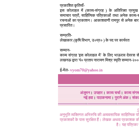
प्रकाशित कृतियाँ-
इस कोलाहल में (काव्य-संग्रह ) के अतिरिक्त प्रमुख र
समाचार पत्रों, साहित्यिक पत्रिकाओं तथा अनेक काव्य-संग्
रचनाओं का प्रकाशन। आकाशवाणी रामपुर से अनेक बार 
प्रसारित।
सम्प्रति-
लेखाकार (कृषि विभाग, उ०प्र० ) के पद पर कार्यरत
सम्मान-
काव्य
संग्रह 'इस कोलाहल में` के लिए भाऊराव देवरस से
लखनऊ द्वारा 'पं० प्रताप नारायण मिश्र स्मृति सम्मान-२०
ई-मेल-
vyom70@yahoo.in
अंजुमन
।
उपहार
।
काव्य चर्चा
।
काव्य संग
नई हवा
।
पाठकनामा
।
पुराने अंक
।
संक
©
अनुभूति व्यक्तिगत अभिरुचि की अव्यवसायिक साहित्यिक प
प्रकाशकों के पास सुरक्षित हैं। लेखक अथवा प्रकाशक की 
है। यह पत्रिका प