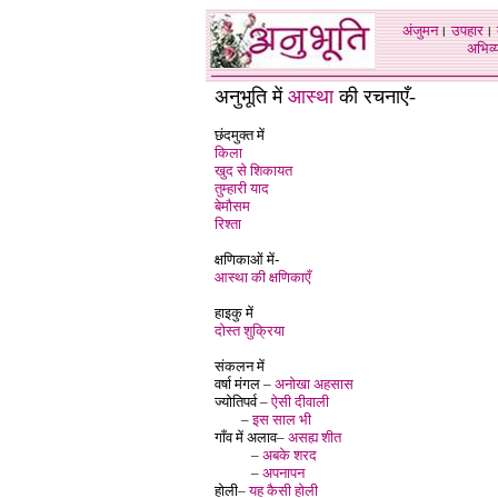
अंजुमन
।
उपहार
।
अभिव्य
अनुभूति में
आस्था
की रचनाएँ
-
छंदमुक्त में
किला
खुद से शिकायत
तुम्हारी याद
बेमौसम
रिश्ता
क्षणिकाओं में-
आस्था की क्षणिकाएँ
हाइकु में
दोस्त शुक्रिया
संकलन में
वर्षा मंगल –
अनोखा अहसास
ज्योतिपर्व –
ऐसी दीवाली
–
इस साल भी
गाँव में अलाव–
असह्य शीत
–
अबके शरद
–
अपनापन
होली–
यह कैसी होली