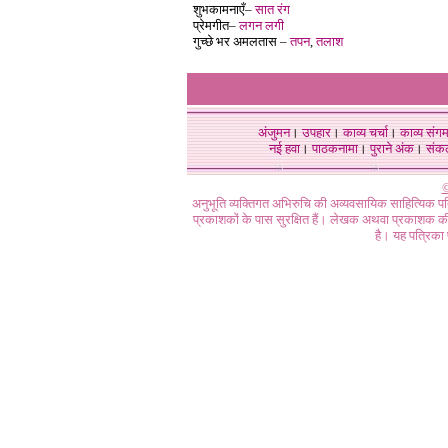
शुभकामनाएँ–
सात रंग
प्रेमगीत–
लगन लगी
गुच्छे भर अमलतास –
तपन
,
तलाश
अंजुमन
।
उपहार
।
काव्य चर्चा
।
काव्य संग
नई हवा
।
पाठकनामा
।
पुराने अंक
।
संक
©
अनुभूति व्यक्तिगत अभिरुचि की अव्यवसायिक साहित्यिक प
प्रकाशकों के पास सुरक्षित हैं। लेखक अथवा प्रकाशक की 
है। यह पत्रिका प