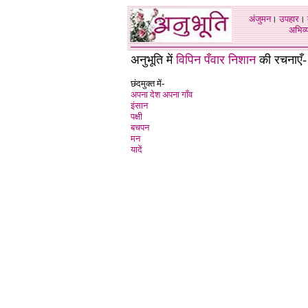
अंजुमन
।
उपहार
।
अभिव्य
अनुभूति में
विपिन पँवार निशान
की रचनाएँ-
छंदमुक्त में-
अपना देश अपना गाँव
इंसान
पक्षी
बचपन
मन
यादें