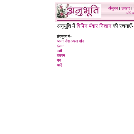
अंजुमन
।
उपहार
।
अभिव्य
अनुभूति में
विपिन पँवार निशान
की रचनाएँ-
छंदमुक्त में-
अपना देश अपना गाँव
इंसान
पक्षी
बचपन
मन
यादें