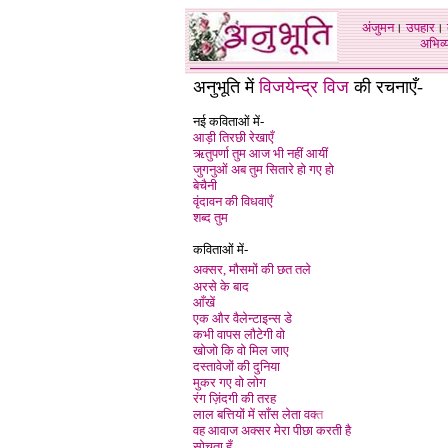
अंजुमन
।
उपहार
।
अभिव्य
अनुभूति में
विजयेन्द्र विज
की रचनाएँ-
नई कविताओं में-
आड़ी तिरछी रेखाएँ
ऋतुपर्णा तुम आज भी नहीं आयीं
जुगनुओं अब तुम सितारे हो गए हो
बेचैनी
वृंदावन की विधवाएँ
शब्द तुम
कविताओं में-
अक्सर, मौसमों की छत तले
अरसे के बाद
आँखें
एक और वैलेन्टाइन्स डे
कभी वापस लौटेगी वो
खोजो कि वो मिल जाए
दस्तावेजों की दुनिया
मुकर गए वो लोग
रंग ज़िंदगी की तरह
लाल बत्तियों में साँस लेता वक्
त
वह आवाज अक्सर मेरा पीछा करती है
सोचता हूँ