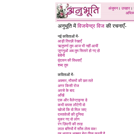
अंजुमन
।
उपहार
।
अभिव्य
अनुभूति में
विजयेन्द्र विज
की रचनाएँ-
नई कविताओं में-
आड़ी तिरछी रेखाएँ
ऋतुपर्णा तुम आज भी नहीं आयीं
जुगनुओं अब तुम सितारे हो गए हो
बेचैनी
वृंदावन की विधवाएँ
शब्द तुम
कविताओं में-
अक्सर, मौसमों की छत तले
अगर किसी रोज
अरसे के बाद
आँखें
एक और वैलेन्टाइन्स डे
कभी वापस लौटेगी वो
खोजो कि वो मिल जाए
दस्तावेजों की दुनिया
मुकर गए वो लोग
रंग ज़िंदगी की तरह
लाल बत्तियों में साँस लेता वक्
त
वह आवाज अक्सर मेरा पीछा करती है