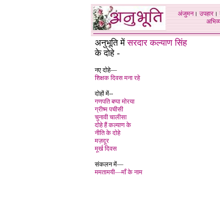
अंजुमन
।
उपहार
।
अभिव्य
अनुभूति में
सरदार कल्याण सिंह
के दोहे -
नए दोहे—
शिक्षक दिवस मना रहे
दोहों में--
गणपति बप्पा मोरया
ग्रीष्म पचीसी
चुनावी चालीसा
दोहे हैं कल्याण के
नीति के दोहे
मज़दूर
मूर्ख दिवस
संकलन में—
ममतामयी—माँ के नाम