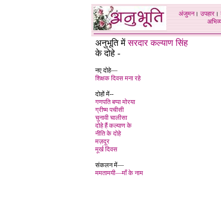
अंजुमन
।
उपहार
।
अभिव्य
अनुभूति में
सरदार कल्याण सिंह
के दोहे -
नए दोहे—
शिक्षक दिवस मना रहे
दोहों में--
गणपति बप्पा मोरया
ग्रीष्म पचीसी
चुनावी चालीसा
दोहे हैं कल्याण के
नीति के दोहे
मज़दूर
मूर्ख दिवस
संकलन में—
ममतामयी—माँ के नाम