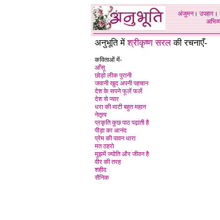
अंजुमन
।
उपहार
।
अभिव्य
अनुभूति में
श्रीकृष्ण सरल
की रचनाएँ-
कविताओं में-
आँसू
छोड़ो लीक पुरानी
जवानी खुद अपनी पहचान
देश के सपने फूलें फले
देश से प्यार
धरा की माटी बहुत महान
नेतृत्व
प्रकृति कुछ पाठ पढ़ाती है
पीड़ा का आनंद
प्रेम की पावन धारा
मत ठहरो
मुझमें ज्योति और जीवन है
वीर की तरह
शहीद
सैनिक