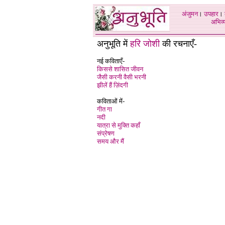
अंजुमन
।
उपहार
।
अभिव्य
अनुभूति में
हरि जोश
ी की रचनाएँ-
नई कविताएँ-
किससे शासित जीवन
जैसी करनी वैसी भरनी
झीलें हैं ज़िंदगी
कविताओं में-
गीत गा
नदी
यात्रा से मुक्ति कहाँ
संप्रेषण
समय और मैं