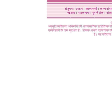
अंजुमन
।
उपहार
।
काव्य चर्चा
।
काव्य संग
नई हवा
।
पाठकनामा
।
पुराने अंक
।
संक
©
अनुभूति व्यक्तिगत अभिरुचि की अव्यवसायिक साहित्यिक प
प्रकाशकों के पास सुरक्षित हैं। लेखक अथवा प्रकाशक की 
है। यह पत्रिका प