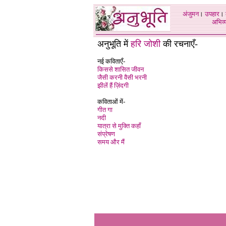
अंजुमन
।
उपहार
।
अभिव्य
अनुभूति में
हरि जोश
ी की रचनाएँ-
नई कविताएँ-
किससे शासित जीवन
जैसी करनी वैसी भरनी
झीलें हैं ज़िंदगी
कविताओं में-
गीत गा
नदी
यात्रा से मुक्ति कहाँ
संप्रेषण
समय और मैं