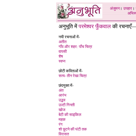
अंजुमन
।
उपहार
।
अभिव्य
अनुभूति में
परमेश्वर फुँकवाल
की रचनाएँ
नयी रचनाओं में-
अतीत
गाँव और शहर: पाँच चित्र
वापसी
शेष
स्वप्न
छोटी कविताओं में-
सत्य- तीन रेखा चित्र
छंदमुक्त में-
अंत
आरंभ
उद्भव
उल्टी गिनती
खोज
बेटी की साइकिल
महक
रंग
शो छूटने की घंटी तक
विरासत