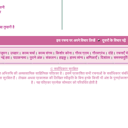
पानी
र
ह तुम्हारी है
इस रचना पर अपने विचार लिखें
दूसरों के विचार
पढ़ें
ंजुमन
।
उपहार
।
काव्य चर्चा
।
काव्य संगम
।
किशोर कोना
।
गौरव ग्राम
।
गौरवग्रंथ
।
दोहे
।
रचनाएँ भे
नई हवा
।
पाठकनामा
।
पुराने अंक
।
संकलन
।
हाइकु
।
हास्य व्यंग्य
।
क्षणिकाएँ
।
दिशांतर
।
समस्यापूर्ति
© सर्वाधिकार सुरक्षित
गत अभिरुचि की अव्यवसायिक साहित्यिक पत्रिका है। इसमें प्रकाशित सभी रचनाओं के सर्वाधिकार संब
ास सुरक्षित हैं। लेखक अथवा प्रकाशक की लिखित स्वीकृति के बिना इनके किसी भी अंश के पुनर्प्रकाशन
है। यह पत्रिका प्रत्येक सोमवार को परिवर्धित होती है