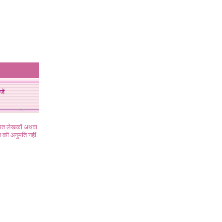
जें
ंधित लेखकों अथवा
 की अनुमति नहीं