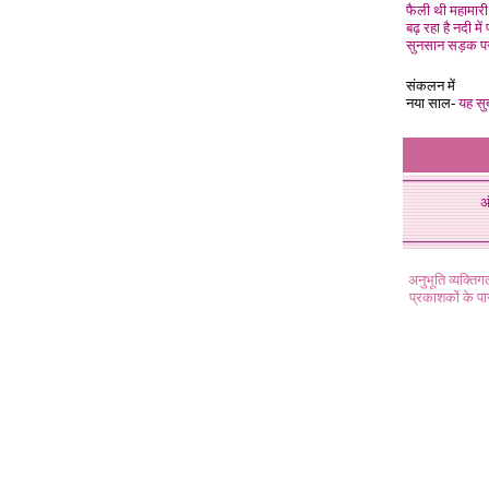
फैली थी महामारी
बढ़ रहा है नदी में 
सुनसान सड़क प
संकलन में
नया साल-
यह सुब
अ
अनुभूति व्यक्ति
प्रकाशकों के प