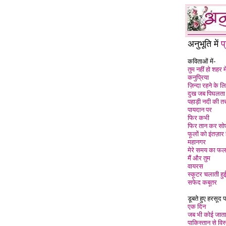
अनुभूति में
प
कविताओं में-
तुम नहीं हो शहर मे
कनुप्रिया
ज़िन्दा रहने के लि
दुख जब पिघलता 
पहाड़ी नदी की त
पायदान पर
फिर कभी
फिर तान कर सो
फूलों को इंतज़ार 
महानगर
मेरे समय का फ
मैं और तुम
वायरस
स्कूटर चलाती हु
सफेद कबूतर
डूबते हुए हरसूद 
एक दिन
जब भी कोई जाता
पाकिस्तान से विस