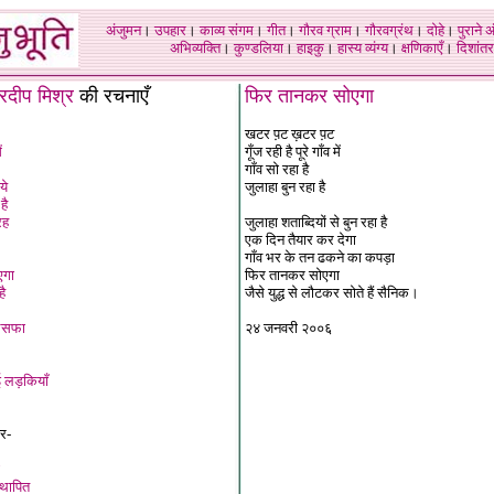
अंजुमन
।
उपहार
।
काव्य संगम
।
गीत
।
गौरव ग्राम
।
गौरवग्रंथ
।
दोहे
।
पुराने 
अभिव्यक्ति
।
कुण्डलिया
।
हाइकु
।
हास्य व्यंग्य
।
क्षणिकाएँ
।
दिशांतर
्रदीप मिश्र
की रचनाएँ
फिर तानकर सोएगा
खटर प़ट ख़टर प़ट
ं
गूँज रही है पूरे गाँव में
गाँव सो रहा है
ये
जुलाहा बुन रहा है
है
रह
जुलाहा शताब्दियों से बुन रहा है
एक दिन तैयार कर देगा
गाँव भर के तन ढकने का कपड़ा
एगा
फिर तानकर सोएगा
है
जैसे युद्ध से लौटकर सोते हैं सैनिक।
लसफा
२४ जनवरी २००६
ई लड़कियाँ
पर-
्थापित