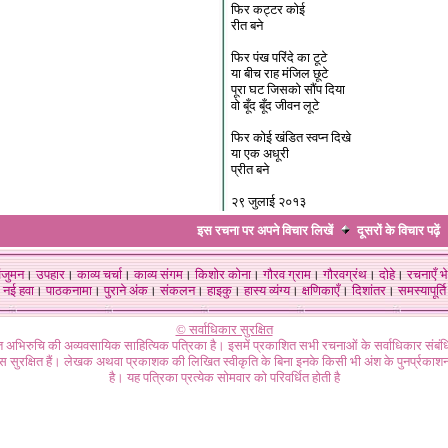
फिर कट्टर कोई
रीत बने
फिर पंख परिंदे का टूटे
या बीच राह मंजिल छूटे
पूरा घट जिसको सौंप दिया
वो बूँद बूँद जीवन लूटे
फिर कोई खंडित स्वप्न दिखे
या एक अधूरी
प्रीत बने
२९ जुलाई २०१३
इस रचना पर अपने विचार लिखें
दूसरों के विचार
पढ़ें
ंजुमन
।
उपहार
।
काव्य चर्चा
।
काव्य संगम
।
किशोर कोना
।
गौरव ग्राम
।
गौरवग्रंथ
।
दोहे
।
रचनाएँ भे
नई हवा
।
पाठकनामा
।
पुराने अंक
।
संकलन
।
हाइकु
।
हास्य व्यंग्य
।
क्षणिकाएँ
।
दिशांतर
।
समस्यापूर्ति
© सर्वाधिकार सुरक्षित
गत अभिरुचि की अव्यवसायिक साहित्यिक पत्रिका है। इसमें प्रकाशित सभी रचनाओं के सर्वाधिकार संब
ास सुरक्षित हैं। लेखक अथवा प्रकाशक की लिखित स्वीकृति के बिना इनके किसी भी अंश के पुनर्प्रकाशन
है। यह पत्रिका प्रत्येक सोमवार को परिवर्धित होती है