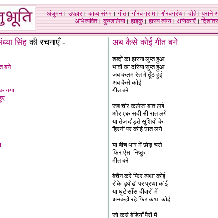
अंजुमन
।
उपहार
।
काव्य संगम
।
गीत
।
गौरव ग्राम
।
गौरवग्रंथ
।
दोहे
।
पुराने 
अभिव्यक्ति
।
कुण्डलिया
।
हाइकु
।
हास्य व्यंग्य
।
क्षणिकाएँ
।
दिशांतर
ंध्या सिंह
की रचनाएँ -
अब कैसे कोई गीत बने
शब्दों का झरना लुप्त हुआ
त बने
भावों का दरिया सुप्त हुआ
जब कलम रेत में ठूँठ हुई
अब कैसे कोई
रक गया
गीत बने
हुए
जब चीर कलेजा बात लगे
और एक सदी सी रात लगे
या तेज दौड़ते खुशियों के
हिरनों पर कोई घात लगे
ा
या बीच धार में छोड़ चले
फिर ऐसा निष्ठुर
मीत बने
बेचैन करे फिर व्यथा कोई
रोके ड्योढी पर प्रथा कोई
या घुटे साँस दीवारों में
अनकही रहे फिर कथा कोई
जो कसे बेडियाँ पैरों में