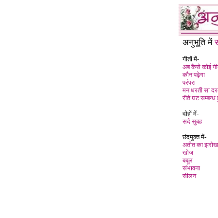
अनुभूति में
स
गीतों में-
अब कैसे कोई गी
कौन पढ़ेगा
परंपरा
मन धरती सा द
रीते घट सम्बन्ध 
दोहों में-
सर्द सुबह
छंदमुक्त में-
अतीत का झरोख
खोज
बबूल
संभावना
सीलन