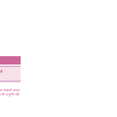
जें
ंधित लेखकों अथवा
 की अनुमति नहीं