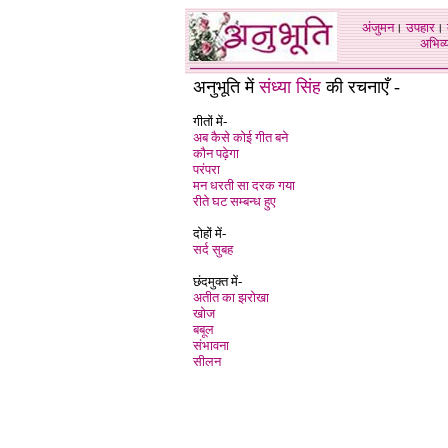
अंजुमन
।
उपहार
।
अभिव्य
अनुभूति में
संध्या सिंह
की रचनाएँ -
गीतों में-
अब कैसे कोई गीत बने
कौन पढ़ेगा
परंपरा
मन धरती सा दरक गया
रीते घट सम्बन्ध हुए
दोहों में-
सर्द सुबह
छंदमुक्त में-
अतीत का झरोखा
खोज
बबूल
संभावना
सीलन