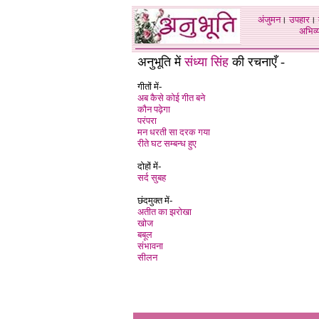
अंजुमन
।
उपहार
।
अभिव्य
अनुभूति में
संध्या सिंह
की रचनाएँ -
गीतों में-
अब कैसे कोई गीत बने
कौन पढ़ेगा
परंपरा
मन धरती सा दरक गया
रीते घट सम्बन्ध हुए
दोहों में-
सर्द सुबह
छंदमुक्त में-
अतीत का झरोखा
खोज
बबूल
संभावना
सीलन