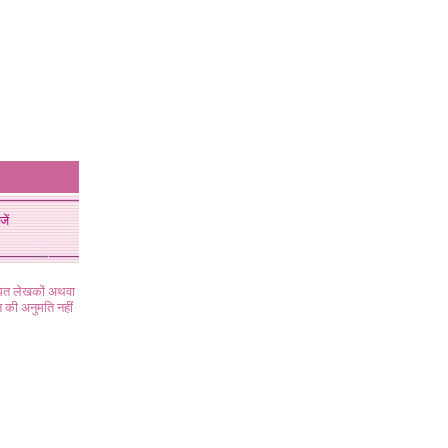
जें
ंधित लेखकों अथवा
 की अनुमति नहीं