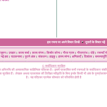
ग जगमग
इस रचना पर अपने विचार लिखें
दूसरों के विचार
पढ़ें
ंजुमन
।
उपहार
।
काव्य चर्चा
।
काव्य संगम
।
किशोर कोना
।
गौरव ग्राम
।
गौरवग्रंथ
।
दोहे
।
रचनाएँ भे
नई हवा
।
पाठकनामा
।
पुराने अंक
।
संकलन
।
हाइकु
।
हास्य व्यंग्य
।
क्षणिकाएँ
।
दिशांतर
।
समस्यापूर्ति
© सर्वाधिकार सुरक्षित
गत अभिरुचि की अव्यवसायिक साहित्यिक पत्रिका है। इसमें प्रकाशित सभी रचनाओं के सर्वाधिकार संब
ास सुरक्षित हैं। लेखक अथवा प्रकाशक की लिखित स्वीकृति के बिना इनके किसी भी अंश के पुनर्प्रकाशन
है। यह पत्रिका प्रत्येक सोमवार को परिवर्धित होती है