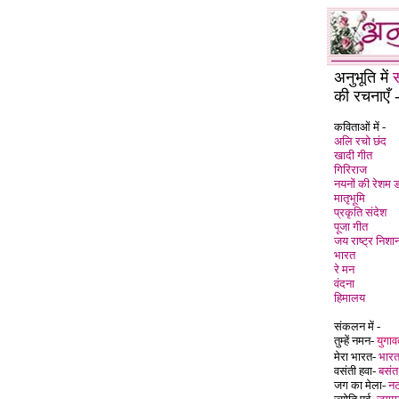
अनुभूति में
स
की रचनाएँ 
कविताओं में -
अलि रचो छंद
खादी गीत
गिरिराज
नयनों की रेशम ड
मातृभूमि
प्रकृति संदेश
पूजा गीत
जय राष्ट्र निशा
भारत
रे मन
वंदना
हिमालय
संकलन में -
तुम्हें नमन-
युगाव
मेरा भारत-
भारतव
वसंती हवा-
बसंत
जग का मेला-
नट