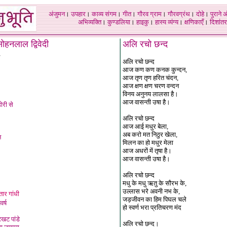
अंजुमन
।
उपहार
।
काव्य संगम
।
गीत
।
गौरव ग्राम
।
गौरवग्रंथ
।
दोहे
।
पुराने 
अभिव्यक्ति
।
कुण्डलिया
।
हाइकु
।
हास्य व्यंग्य
।
क्षणिकाएँ
।
दिशांतर
ोहनलाल द्विवेदी
अलि रचो छन्द
-
अलि रचो छन्द
आज कण कण कनक कुन्दन,
आज तृण तृण हरित चंदन,
आज क्षण क्षण चरण वन्दन
विनय अनुनय लालसा है।
आज वासन्ती उषा है।
ोरी से
अलि रचो छन्द
आज आई मधुर बेला,
अब करो मत निठुर खेला,
न
मिलन का हो मधुर मेला
आज अधरों में तृषा है।
आज वासन्ती उषा है।
अलि रचो छन्द
मधु के मधु ऋतु के सौरभ के,
उल्लास भरे अवनी नभ के,
तार गांधी
जड़जीवन का हिम पिघल चले
र्ष
हो स्वर्ण भरा प्रतिचरण मंद
खट पांडे
अलि रचो छन्द।