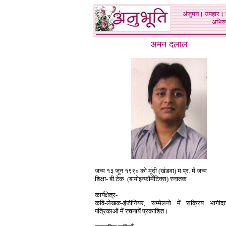
अंजुमन
।
उपहार
।
अभिव्य
अमन दलाल
जन्म १३ जून १९९० को मूंदी (खंडवा) म.प्र. में जन्म
शिक्षा- बी.टेक. (बायोइन्फौर्मेटिक्स) स्नातक
कार्यक्षेत्र-
कवि-लेखक-इंजीनियर, सम्मेलनो में सक्रिय भागीदार
पत्रिकाओं में रचनायें प्रकाशित।