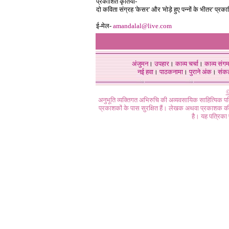
प्रकाशित कृतियाँ-
दो कविता संग्रह
'
केसर
'
और
'
मोड़े हुए पन्नों के भीतर
'
प्रका
ई-मेल-
amandalal@live.com
अंजुमन
।
उपहार
।
काव्य चर्चा
।
काव्य संग
नई हवा
।
पाठकनामा
।
पुराने अंक
।
संक
©
अनुभूति व्यक्तिगत अभिरुचि की अव्यवसायिक साहित्यिक प
प्रकाशकों के पास सुरक्षित हैं। लेखक अथवा प्रकाशक की 
है। यह पत्रिका प