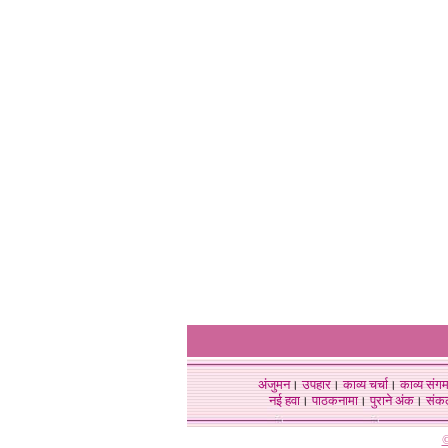
अंजुमन
।
उपहार
।
काव्य चर्चा
।
काव्य संग
नई हवा
।
पाठकनामा
।
पुराने अंक
।
संक
©