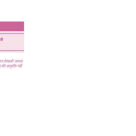
जें
ंधित लेखकों अथवा
 की अनुमति नहीं