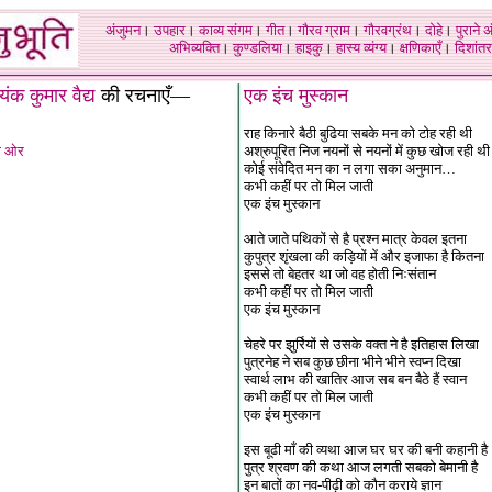
अंजुमन
।
उपहार
।
काव्य संगम
।
गीत
।
गौरव ग्राम
।
गौरवग्रंथ
।
दोहे
।
पुराने 
अभिव्यक्ति
।
कुण्डलिया
।
हाइकु
।
हास्य व्यंग्य
।
क्षणिकाएँ
।
दिशांतर
यंक कुमार वैद्य
की रचनाएँ—
एक इंच मुस्कान
राह किनारे बैठी बुढिया सबके मन को टोह रही थी
की ओर
अश्रुपूरित निज नयनों से नयनों में कुछ खोज रही थी
कोई संवेदित मन का न लगा सका अनुमान…
कभी कहीं पर तो मिल जाती
एक इंच मुस्कान
आते जाते पथिकों से है प्रश्न मात्र केवल इतना
कुपुत्र शृंखला की कड़ियों में और इजाफा है कितना
इससे तो बेहतर था जो वह होती निःसंतान
कभी कहीं पर तो मिल जाती
एक इंच मुस्कान
चेहरे पर झुर्रियों से उसके वक्त ने है इतिहास लिखा
पुत्रनेह ने सब कुछ छीना भीने भीने स्वप्न दिखा
स्वार्थ लाभ की खातिर आज सब बन बैठे हैं स्वान
कभी कहीं पर तो मिल जाती
एक इंच मुस्कान
इस बूढी माँ की व्यथा आज घर घर की बनी कहानी है
पुत्र श्रवण की कथा आज लगती सबको बेमानी है
इन बातों का नव-पीढ़ी को कौन कराये ज्ञान