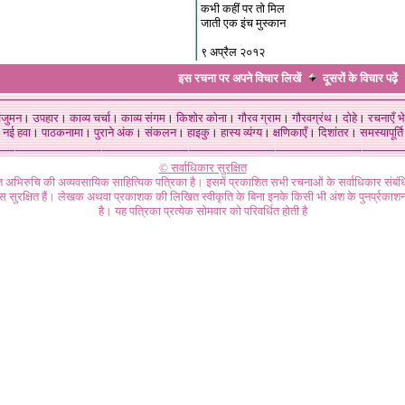
कभी कहीं पर तो मिल
जाती एक इंच मुस्कान
९ अप्रैल २०१२
इस रचना पर अपने विचार लिखें
दूसरों के विचार
पढ़ें
ंजुमन
।
उपहार
।
काव्य चर्चा
।
काव्य संगम
।
किशोर कोना
।
गौरव ग्राम
।
गौरवग्रंथ
।
दोहे
।
रचनाएँ भे
नई हवा
।
पाठकनामा
।
पुराने अंक
।
संकलन
।
हाइकु
।
हास्य व्यंग्य
।
क्षणिकाएँ
।
दिशांतर
।
समस्यापूर्ति
© सर्वाधिकार सुरक्षित
गत अभिरुचि की अव्यवसायिक साहित्यिक पत्रिका है। इसमें प्रकाशित सभी रचनाओं के सर्वाधिकार संब
ास सुरक्षित हैं। लेखक अथवा प्रकाशक की लिखित स्वीकृति के बिना इनके किसी भी अंश के पुनर्प्रकाशन
है। यह पत्रिका प्रत्येक सोमवार को परिवर्धित होती है