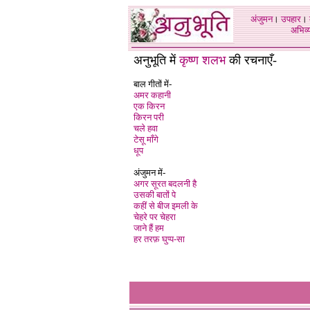
अंजुमन
।
उपहार
।
अभिव्य
अनुभूति में
कृष्ण शलभ
की रचनाएँ-
बाल गीतों में-
अमर कहानी
एक किरन
किरन परी
चले हवा
टेसू माँगे
धूप
अंजुमन में-
अगर सूरत बदलनी है
उसकी बातों पे
कहीं से बीज इमली के
चेहरे पर चेहरा
जाने हैं हम
हर तरफ़ घुप्प-सा