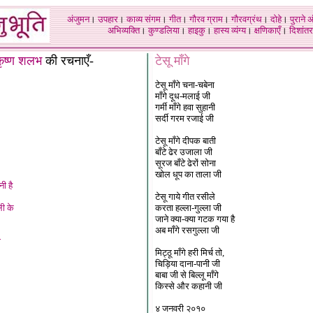
अंजुमन
।
उपहार
।
काव्य संगम
।
गीत
।
गौरव ग्राम
।
गौरवग्रंथ
।
दोहे
।
पुराने 
अभिव्यक्ति
।
कुण्डलिया
।
हाइकु
।
हास्य व्यंग्य
।
क्षणिकाएँ
।
दिशांतर
कृष्ण शलभ
की रचनाएँ-
टेसू माँगे
टेसू माँगे चना-चबेना
माँगे दूध-मलाई जी
गर्मी माँगे हवा सुहानी
सर्दी गरम रजाई जी
टेसू माँगे दीपक बाती
बाँटे ढेर उजाला जी
सूरज बाँटे ढेरों सोना
खोल धूप का ताला जी
ी है
टेसू गाये गीत रसीले
ली के
करता हल्ला-गुल्ला जी
जाने क्या-क्या गटक गया है
अब माँगे रसगुल्ला जी
ा
मिट्ठू माँगे हरी मिर्च तो,
चिड़िया दाना-पानी जी
बाबा जी से बिल्लू माँगे
किस्से और कहानी जी
४ जनवरी २०१०