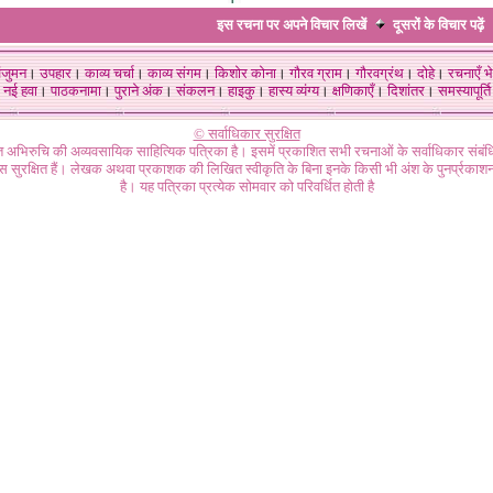
इस रचना पर अपने विचार लिखें
दूसरों के विचार
पढ़ें
ंजुमन
।
उपहार
।
काव्य चर्चा
।
काव्य संगम
।
किशोर कोना
।
गौरव ग्राम
।
गौरवग्रंथ
।
दोहे
।
रचनाएँ भे
नई हवा
।
पाठकनामा
।
पुराने अंक
।
संकलन
।
हाइकु
।
हास्य व्यंग्य
।
क्षणिकाएँ
।
दिशांतर
।
समस्यापूर्ति
© सर्वाधिकार सुरक्षित
गत अभिरुचि की अव्यवसायिक साहित्यिक पत्रिका है। इसमें प्रकाशित सभी रचनाओं के सर्वाधिकार संब
ास सुरक्षित हैं। लेखक अथवा प्रकाशक की लिखित स्वीकृति के बिना इनके किसी भी अंश के पुनर्प्रकाशन
है। यह पत्रिका प्रत्येक सोमवार को परिवर्धित होती है