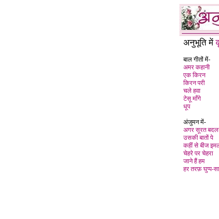
अनुभूति में
बाल गीतों में-
अमर कहानी
एक किरन
किरन परी
चले हवा
टेसू माँगे
धूप
अंजुमन में-
अगर सूरत बदलन
उसकी बातों पे
कहीं से बीज इम
चेहरे पर चेहरा
जाने हैं हम
हर तरफ़ घुप्प-स