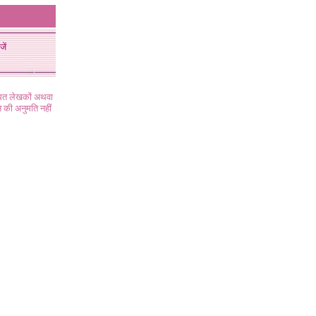
जें
ंधित लेखकों अथवा
 की अनुमति नहीं