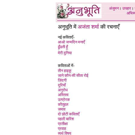
अंजुमन
।
उपहार
।
अभिव्य
अनुभूति में
अजंता शर्मा
की रचनाएँ
नई कविताएँ-
आओ जन्मदिन मनाएँ
ढूँढती हू
मेरी दुनिया
कविताओं में-
तीन हाइकू
जाने कौन-सी सीता रोई
ज़िंदगी
दूरियाँ
अनुरोध
अस्तित्व
उत्प्रेरक
कौतूहल
जमाव
दो छोटी कविताएँ
पहली बारिश
प्रतीक्षा
प्रवाह
व्यर्थ विषय