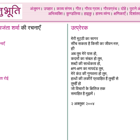
अंजुमन
।
उपहार
।
काव्य संगम
।
गीत
।
गौरव ग्राम
।
गौरवग्रंथ
।
दोहे
।
पुराने 
अभिव्यक्ति
।
कुण्डलिया
।
हाइकु
।
हास्य व्यंग्य
।
क्षणिकाएँ
।
दिशांतर
जंता शर्मा
की रचनाएँ
उत्प्रेरक
मेरी मुट्ठी का सागर
ाएँ
सींच सकता है किसी का जीवन मरु,
हाँ!
अब तुम मेरे पास हो,
कदमों का संबल हो तुम,
शब्दों की सार्थकता हो,
क्षण-क्षण का मापदंड तुम,
मेरे कंठ की गुणवत्ता हो तुम,
ता रोई
हाथों की लकीरें प्रवाहित हैं तुम्हीं से
तुम्हीं हो
जो विचारों के क्षितिज तक
समाहित है मुझमें।
२ अक्तूबर २००४