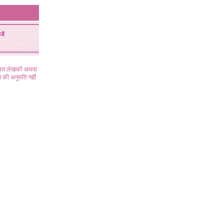
जें
ंधित लेखकों अथवा
 की अनुमति नहीं