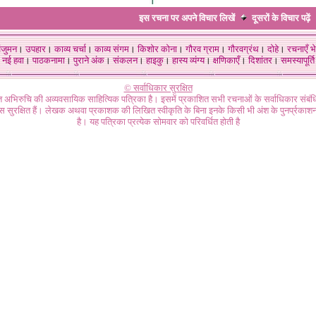
इस रचना पर अपने विचार लिखें
दूसरों के विचार
पढ़ें
ंजुमन
।
उपहार
।
काव्य चर्चा
।
काव्य संगम
।
किशोर कोना
।
गौरव ग्राम
।
गौरवग्रंथ
।
दोहे
।
रचनाएँ भे
नई हवा
।
पाठकनामा
।
पुराने अंक
।
संकलन
।
हाइकु
।
हास्य व्यंग्य
।
क्षणिकाएँ
।
दिशांतर
।
समस्यापूर्ति
© सर्वाधिकार सुरक्षित
गत अभिरुचि की अव्यवसायिक साहित्यिक पत्रिका है। इसमें प्रकाशित सभी रचनाओं के सर्वाधिकार संब
ास सुरक्षित हैं। लेखक अथवा प्रकाशक की लिखित स्वीकृति के बिना इनके किसी भी अंश के पुनर्प्रकाशन
है। यह पत्रिका प्रत्येक सोमवार को परिवर्धित होती है