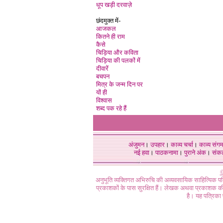
धूप खड़ी दरवाज़े
छंदमुक्त में-
आजकल
कितने ही राम
कैसे
चिड़िया और कविता
चिड़िया की पलकों में
दीवारें
बचपन
मित्र के जन्म दिन पर
यों ही
विश्वास
शब्द पक रहे हैं
अंजुमन
।
उपहार
।
काव्य चर्चा
।
काव्य संग
नई हवा
।
पाठकनामा
।
पुराने अंक
।
संक
©
अनुभूति व्यक्तिगत अभिरुचि की अव्यवसायिक साहित्यिक प
प्रकाशकों के पास सुरक्षित हैं। लेखक अथवा प्रकाशक की 
है। यह पत्रिका प