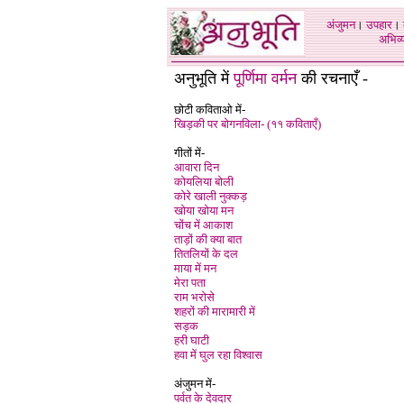
अंजुमन
।
उपहार
।
अभिव्य
अनुभूति में
पूर्णिमा वर्मन
की रचनाएँ -
छोटी कविताओ में-
खिड़की पर बोगनविला- (११ कविताएँ)
गीतों में-
आवारा दिन
कोयलिया बोली
कोरे खाली नुक्कड़
खोया खोया मन
चोंच में आकाश
ताड़ों की क्या बात
तितलियों के दल
माया में मन
मेरा पता
राम भरोसे
शहरों की मारामारी में
सड़क
हरी घाटी
हवा में घुल रहा विश्वास
अंजुमन में-
पर्वत के देवदार