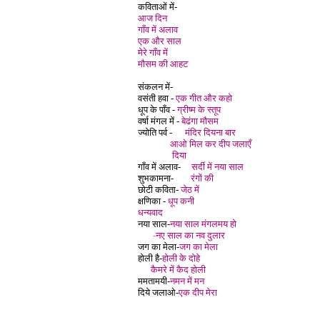
कविताओं में-
आज दिन
गाँव में अलाव
एक और साल
मेरे गाँव में
मौसम की आहट
संकलन में-
वसंती हवा -
एक गीत और कहो
धूप के पाँव -
ग्रीष्म के स्तूप
वर्षा मंगल में -
बेढंगा मौसम
ज्योति पर्व -
मंदिर दियना बार
आओ मिल कर दीप जलाएँ
दिया
गाँव में अलाव-
सर्दी में नया साल
शुभकामना-
रंगों की
छोटी कविता-
जेठ में
क्षणिका -
धूप कनी
धन्यवाद
नया साल-
नया साल मंगलमय हो
-
नए साल का नव दुलार
जग का मेला-
जग का मेला
होली है-
होली के दोहे
कैमरे में कैद होली
ममतामयी-
नमन में मन
दिये जलाओ-
एक दीप मेरा