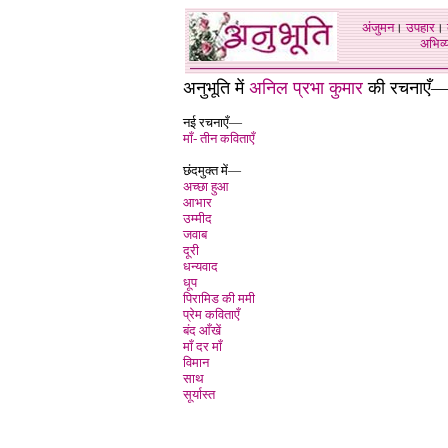
अंजुमन
।
उपहार
।
अभिव्य
अनुभूति में
अनिल प्रभा कुमार
की रचनाएँ
नई रचनाएँ—
माँ- तीन कविताएँ
छंदमुक्त में—
अच्छा हुआ
आभार
उम्मीद
जवाब
दूरी
धन्यवाद
धूप
पिरामिड की ममी
प्रेम कविताएँ
बंद आँखें
माँ दर मा
विमान
साथ
सूर्यास्त