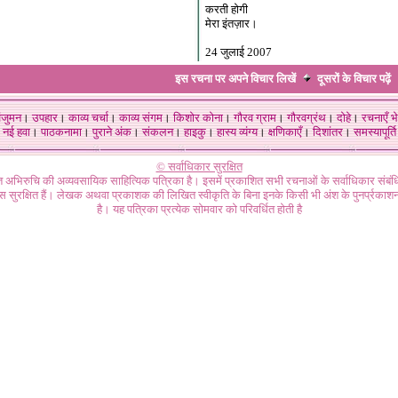
करती होगी
मेरा इंतज़ार।
24 जुलाई 2007
इस रचना पर अपने विचार लिखें
दूसरों के विचार
पढ़ें
ंजुमन
।
उपहार
।
काव्य चर्चा
।
काव्य संगम
।
किशोर कोना
।
गौरव ग्राम
।
गौरवग्रंथ
।
दोहे
।
रचनाएँ भे
नई हवा
।
पाठकनामा
।
पुराने अंक
।
संकलन
।
हाइकु
।
हास्य व्यंग्य
।
क्षणिकाएँ
।
दिशांतर
।
समस्यापूर्ति
© सर्वाधिकार सुरक्षित
गत अभिरुचि की अव्यवसायिक साहित्यिक पत्रिका है। इसमें प्रकाशित सभी रचनाओं के सर्वाधिकार संब
ास सुरक्षित हैं। लेखक अथवा प्रकाशक की लिखित स्वीकृति के बिना इनके किसी भी अंश के पुनर्प्रकाशन
है। यह पत्रिका प्रत्येक सोमवार को परिवर्धित होती है