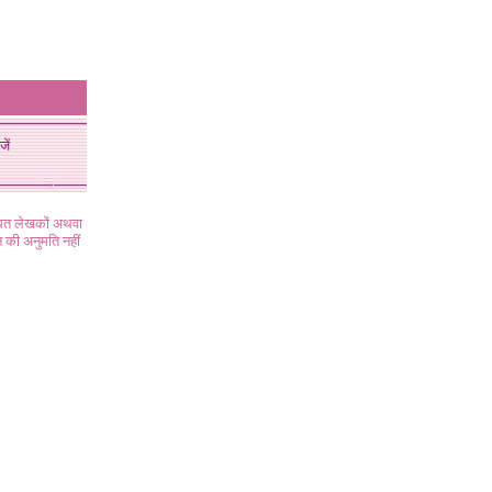
जें
ंधित लेखकों अथवा
 की अनुमति नहीं