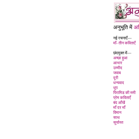
अनुभूति में
अन
नई रचनाएँ—
माँ- तीन कविताएँ
छंदमुक्त में—
अच्छा हुआ
आभार
उम्मीद
जवाब
दूरी
धन्यवाद
धूप
पिरामिड की ममी
प्रेम कविताएँ
बंद आँखें
माँ दर मा
विमान
साथ
सूर्यास्त