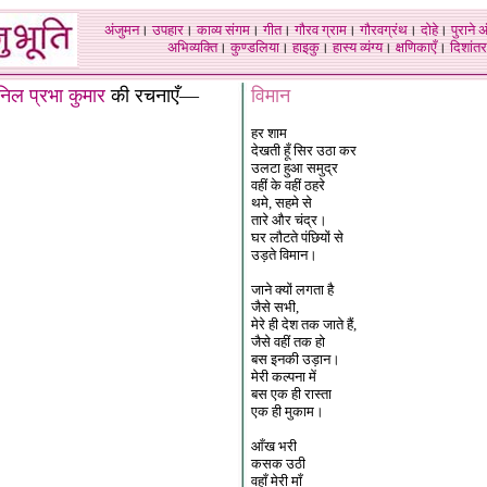
अंजुमन
।
उपहार
।
काव्य संगम
।
गीत
।
गौरव ग्राम
।
गौरवग्रंथ
।
दोहे
।
पुराने 
अभिव्यक्ति
।
कुण्डलिया
।
हाइकु
।
हास्य व्यंग्य
।
क्षणिकाएँ
।
दिशांतर
िल प्रभा कुमार
की रचनाएँ—
विमान
हर शाम
देखती हूँ सिर उठा कर
उलटा हुआ समुद्र
वहीं के वहीं ठहरे
थमे, सहमे से
तारे और चंद्र।
घर लौटते पंछियों से
उड़ते विमान।
जाने क्यों लगता है
जैसे सभी,
मेरे ही देश तक जाते हैं,
जैसे वहीं तक हो
बस इनकी उड़ान।
मेरी कल्पना में
बस एक ही रास्ता
एक ही मुकाम।
आँख भरी
कसक उठी
वहाँ मेरी माँ