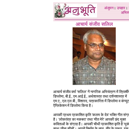
अंजुमन
।
उपहार
।
अभिव्य
आचार्य संजीव सलिल
आचार्य संजीव वर्मा 'सलिल' नें नागरिक अभियंत्रण में त्रिवर्षी
डिप्लोमा, बी.ई., एम.आई.ई., अर्थशास्त्र तथा दर्शनशास्त्र में
एम.ए., एल.एल.बी., विशारद, पत्रकारिता में डिप्लोमा व कंप्यू
ऍप्लिकेशन में डिप्लोमा किया है।
आपकी प्रथम प्रकाशित कृति 'कलम के देव' भक्ति गीत संग्
है। 'लोकतंत्र का मकबरा' तथा 'मीत मेरे' आपकी छंद मुक्त
कविताओं के संग्रह हैं। आपकी चौथी प्रकाशित कृति है 'भूक
साथ जीना सीखें'। आपनें निर्माण के नूपुर, नींव के पत्थर, रा