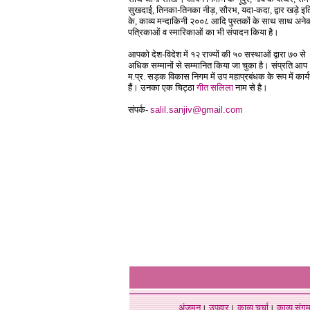
सुखदाई, तिनका-तिनका नीड़, सौरभ, यदा-कदा, द्वार खड़े इ
के, काव्य मन्दाकिनी २००८ आदि पुस्तकों के साथ साथ अने
पत्रिकाओं व स्मारिकाओं का भी संपादन किया है।
आपको देश-विदेश में १२ राज्यों की ५० सस्थाओं द्वारा ७० से
अधिक सम्मानों से सम्मानित किया जा चुका है। संप्रति आप
म.प्र. सड़क विकास निगम में उप महाप्रबंधक के रूप में कार्
हैं। उनका एक चिट्ठा
गीत सलिला
नाम से है।
संपर्क-
salil.sanjiv@gmail.com
अंजुमन
।
उपहार
।
काव्य चर्चा
।
काव्य संग