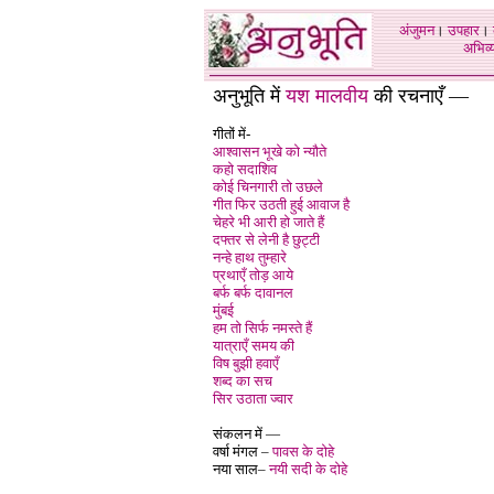
अंजुमन
।
उपहार
।
अभिव्य
अनुभूति में
यश मालवीय
की रचनाएँ —
गीतों में-
आश्वासन भूखे को न्यौते
कहो सदाशिव
कोई चिनगारी तो उछले
गीत फिर उठती हुई आवाज है
चेहरे भी आरी हो जाते हैं
दफ्तर से लेनी है छुट्टी
नन्हे हाथ तुम्हारे
प्रथाएँ तोड़ आये
बर्फ बर्फ दावानल
मुंबई
हम तो सिर्फ नमस्ते हैं
यात्राएँ समय की
विष बुझी हवाएँ
शब्द का सच
सिर उठाता ज्वार
संकलन में —
वर्षा मंगल –
पावस के दोहे
नया साल–
नयी सदी के दोहे