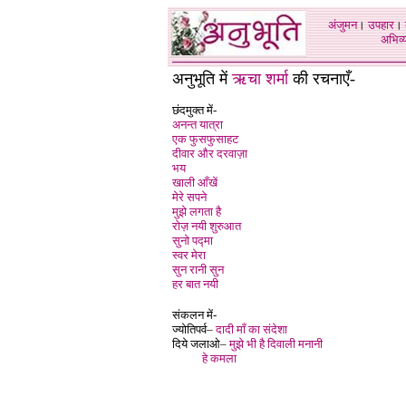
अंजुमन
।
उपहार
।
अभिव्य
अनुभूति में
ऋचा शर्मा
की रचनाएँ-
छंदमुक्त में-
अनन्त यात्रा
एक फुसफुसाहट
दीवार और दरवाज़ा
भय
खाली आँखें
मेरे सपने
मुझे लगता है
रोज़ नयी शुरुआत
सुनो पद्मा
स्वर मेरा
सुन रानी सुन
हर बात नयी
संकलन में-
ज्योतिपर्व–
दादी माँ का संदेशा
दिये जलाओ–
मुझे भी है दिवाली मनानी
हे कमला