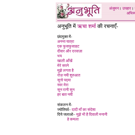
अंजुमन
।
उपहार
।
अभिव्य
अनुभूति में
ऋचा शर्मा
की रचनाएँ-
छंदमुक्त में-
अनन्त यात्रा
एक फुसफुसाहट
दीवार और दरवाज़ा
भय
खाली आँखें
मेरे सपने
मुझे लगता है
रोज़ नयी शुरुआत
सुनो पद्मा
स्वर मेरा
सुन रानी सुन
हर बात नयी
संकलन में-
ज्योतिपर्व–
दादी माँ का संदेशा
दिये जलाओ–
मुझे भी है दिवाली मनानी
हे कमला