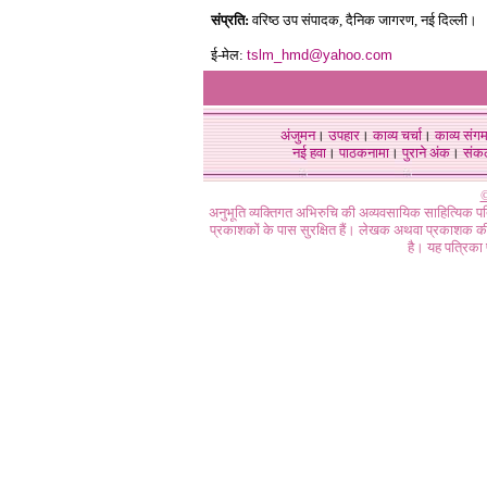
संप्रति:
वरिष्ठ उप संपादक, दैनिक जागरण, नई दिल्ली।
ई-मेल:
tslm_hmd@yahoo.com
अंजुमन
।
उपहार
।
काव्य चर्चा
।
काव्य संग
नई हवा
।
पाठकनामा
।
पुराने अंक
।
संक
©
अनुभूति व्यक्तिगत अभिरुचि की अव्यवसायिक साहित्यिक प
प्रकाशकों के पास सुरक्षित हैं। लेखक अथवा प्रकाशक की 
है। यह पत्रिका प